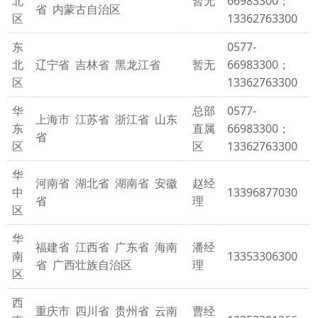
北
暂无
66983300；
省 内蒙古自治区
区
13362763300
东
0577-
北
辽宁省 吉林省 黑龙江省
暂无
66983300；
区
13362763300
华
总部
0577-
上海市 江苏省 浙江省 山东
东
直属
66983300；
省
区
区
13362763300
华
河南省 湖北省 湖南省 安徽
赵经
中
13396877030
省
理
区
华
福建省 江西省 广东省 海南
潘经
南
13353306300
省 广西壮族自治区
理
区
西
重庆市 四川省 贵州省 云南
曹经