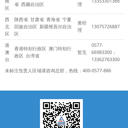
南
13353301366
省 西藏自治区
理
区
西
陕西省 甘肃省 青海省 宁夏
黄经
北
回族自治区 新疆维吾尔自治
13075726887
理
区
区
港
0577-
香港特别行政区 澳门特别行
澳
暂无
66983300；
政区 台湾省
台
13362763300
未标注负责人区域请咨询总部，热线：400-0577-886