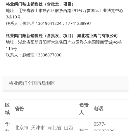
格业阀门鞍山销售处（含批发、项目）
地址：辽宁省鞍山市铁西区解放西路291号万贯国际工业博览中心
3栋10号
联系人：焦经理 13019641224；17741238997
格业阀门阳新销售处（含批发、项目）-湖北格业阀门有限公司
地址：湖北省阳新县阳新大道荻田产业园鄂东南国际商贸城J45栋
115号
联系人：赵经理 13396877030
格业阀门全国市场划区
区
负责
省份
电话
域
人
华
0577-
北京市 天津市 河北省 山西