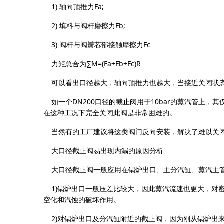
1) 轴向顶推力Fa;
2) 填料与阀杆磨擦力Fb;
3) 阀杆与阀瓣芯部接触摩擦力Fc
力矩总合为∑M=(Fa+Fb+Fc)R
可以看出口径越大，轴向顶推力也越大，当接近关闭状态时，轴
如一个DN200口径的截止阀用于10bar的蒸汽管上，其
在这种工况下完全关闭此阀是非常困难的。
当然有的工厂建议将这类阀门反向安装，解决了难以关闭
大口径截止阀易出现内漏的原因分析
大口径截止阀一般应用在锅炉出口、主分汽缸、蒸汽主管
1)锅炉出口一般压差比较大，因此蒸汽流速也更大，对密
空化和汽蚀的破坏作用。
2)对锅炉出口及分汽缸附近的截止阀，因为刚从锅炉出