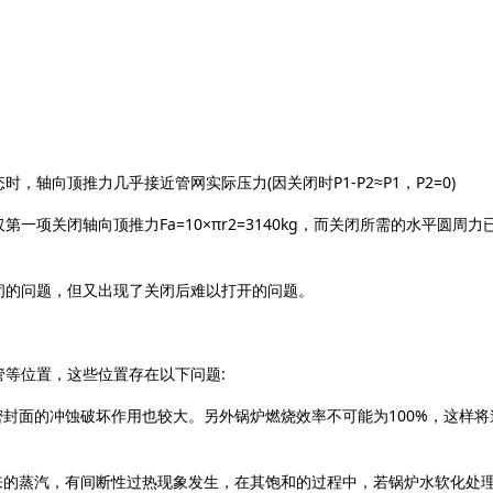
向顶推力几乎接近管网实际压力(因关闭时P1-P2≈P1，P2=0)
仅第一项关闭轴向顶推力Fa=10×πr2=3140kg，而关闭所需的水平
的问题，但又出现了关闭后难以打开的问题。
等位置，这些位置存在以下问题:
封面的冲蚀破坏作用也较大。另外锅炉燃烧效率不可能为100%，这样
来的蒸汽，有间断性过热现象发生，在其饱和的过程中，若锅炉水软化处