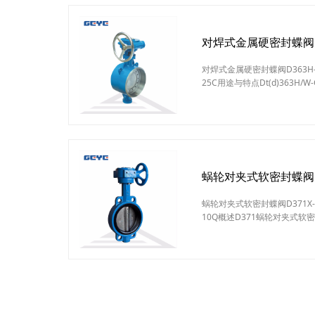
对焊式金属硬密封蝶阀D3
对焊式金属硬密封蝶阀D363H-
25C用途与特点Dt(d)363H/
高温、高压、防火、保温等管
特点如下：结构紧凑、体积小
三维偏心弹性或多层次硬密封
阀无法兰，对管道和保霸包扎
压、耐腐蚀、耐磨损
蜗轮对夹式软密封蝶阀D3
蜗轮对夹式软密封蝶阀D371X-
10Q概述D371蜗轮对夹式软
力≤16MPa的食品、医药、
纺、造纸等给排水、气体管道
轮对夹式软密封蝶阀D371X-
重量轻，启闭迅速。操力矩小
置安装、维修方便。密