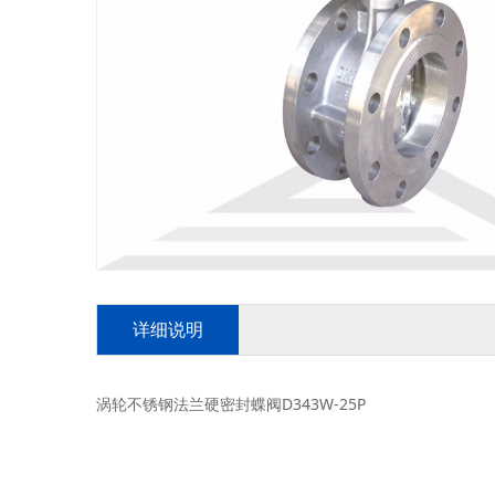
详细说明
涡轮不锈钢法兰硬密封蝶阀D343W-25P