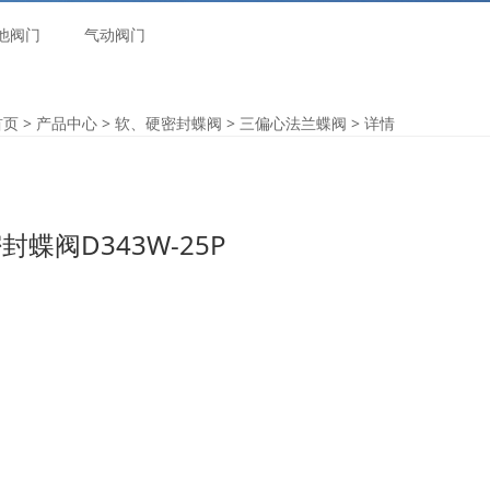
他阀门
气动阀门
首页
>
产品中心
>
软、硬密封蝶阀
>
三偏心法兰蝶阀
> 详情
蝶阀D343W-25P