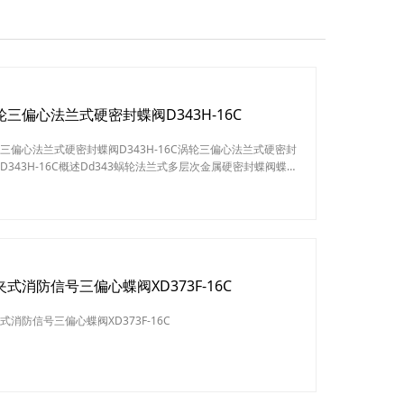
轮三偏心法兰式硬密封蝶阀D343H-16C
三偏心法兰式硬密封蝶阀D343H-16C涡轮三偏心法兰式硬密封
D343H-16C概述Dd343蜗轮法兰式多层次金属硬密封蝶阀蝶阀
留原有蝶阀具有的结构紧凑，体积小，重量轻，操作方便，性
靠，维修简单外，还具有抗老化，抗辐照，经久耐用，寿命
耐温耐高压，应用范围广等特点。广泛应用于热力管道，锅炉
系统，石油化工和冶金行业中，用来切断和调节各种非腐蚀性
蚀性介质。涡轮三偏心法兰式硬密
夹式消防信号三偏心蝶阀XD373F-16C
式消防信号三偏心蝶阀XD373F-16C