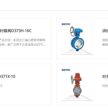
阀D373H-16C
涡
产品介绍：多层次三偏心硬密封蝶阀
涡轮
构，被广泛用于介质温度≤425℃的
蝶阀
给排水和市政建设等工业管道上，作
除保
轮三偏心对夹式硬密封蝶阀应用范
能可
以及给排水和市政建设等工业管道涡
长，
构特点：1、硬密封蝶阀采用三偏心
辅机
无磨损，具有越观越紧的密
和腐
71X-10
对
0
对夹