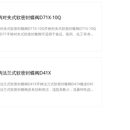
柄对夹式软密封蝶阀D71X-10Q
对夹式软密封蝶阀D71X-10Q手柄对夹式软密封蝶阀D71X-10Q
D71手柄对夹式软密封蝶阀可适用于食品、医药、化工等净管
工业环保、水处理、高层建筑、给排水管路作启闭或调节介质
之用。对夹软密封蝶阀的蝶板安装于管道的直径方向。在蝶阀
圆柱形通道内，圆盘形蝶板绕着轴线旋转，旋转角度为0°~90°
，旋转到90°时，阀门则牌全开状态。手柄对夹式软密封蝶阀
1X-10Q特点小型轻便
柄法兰式软密封蝶阀D41X
法兰式软密封蝶阀D41X手柄法兰式软密封蝶阀D41X概述D41
法兰式软密封蝶阀具有结构简洁，流阻系数小，流量特性趋于
，不会滞留杂物，且重量轻，安装方便，驱动扭矩较小的优
这种阀门既可作切断介质用，又可作调节介质的流量用。选用
材料的零件，配用不同材料的密封圈，可适应不同的介质、工
使成本与性能达到最佳效果，D41X手柄法兰式软密封蝶阀广泛
于温度≤120℃，公称压力≤1.6MP