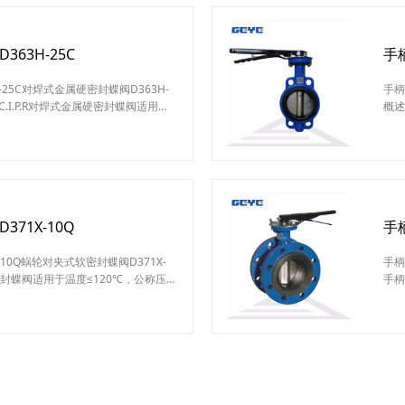
63H-25C
手
25C对焊式金属硬密封蝶阀D363H-
手柄
W-C.I.P.R对焊式金属硬密封蝶阀适用于
概述
道上作启闭或调节介质之用。其主要
路及
、重量轻、操作灵活、使用方便采用
流量
结构，其密封性能可靠达到零泄漏此
阀体
带来很大方便和美观具有耐高温、高
之间
D7
71X-10Q
手
10Q蜗轮对夹式软密封蝶阀D371X-
手柄
密封蝶阀适用于温度≤120℃，公称压
手柄
化工、石油、电力、；台金、城建、轻
直线
上作调节流量和截流介质的作用。蜗
点。
10Q特点设计新颖、合理，结构独特，
不同
，操作方便，省力灵巧。可以任何位
况，
适用