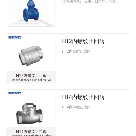
封铸铁闸阀广泛用于自来水、污水、
建筑、石油、化工、食品、医药、轻
伤、电力、船舶、冶金、能源系统等
流体管线上作为截流装置使用。软密
封铸铁闸阀性能范围：型 号：Z41X-
1.0\1.6公称压力：1.0Mpa-16Mpa强
度试验（水）：Mpa2.4密封试验
H12内螺纹止回阀
（水）：Mpa1.8适用介质：水，蒸
汽，油，煤气，轻纺以及城建等行
H12内螺纹止回阀
业。使用温度：≤200℃。软密封铸铁
H14内螺纹止回阀
H14内螺纹止回阀