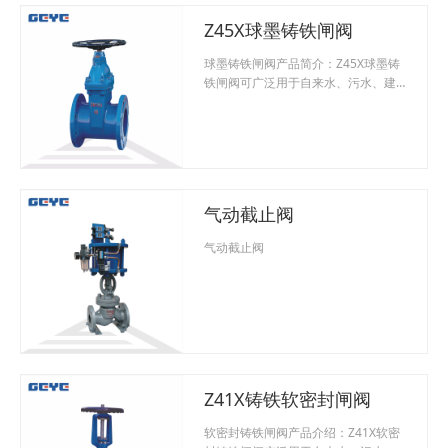
Z45X球墨铸铁闸阀
球墨铸铁闸阀产品简介：Z45X球墨铸
铁闸阀可广泛用于自来水、污水、建
筑、石油、化工、食品、医药、轻
纺、电力、船舶、治金、能源系统等
流体管线上作为调节合截流装置使
用。 球墨铸铁闸阀性能规范：
型 号：Z45X-1.0\1.6公称压力：
1.0Mpa-16Mpa使用温度：≤200℃。
气动截止阀
强度试验（水）：Mpa2.4密封试验
（水）：Mpa1.8材&nbs
气动截止阀
Z41X铸铁软密封闸阀
软密封铸铁闸阀产品介绍：Z41X软密