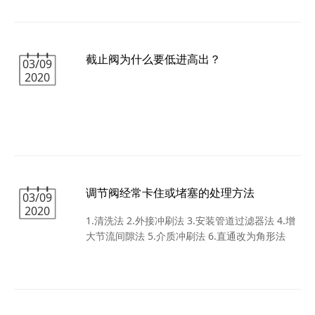
门开关或中间位置的控制，从而达到接通或切断
真空管路中气流的目的。阀体的阀板采用夹紧结
构，把阀板的密封件夹紧，除了能用在真空状态
截止阀为什么要低进高出？
下，也能用在低压状态下使用。电动高真空蝶阀
03/09
2020
用于接通或切断真空管路中的气流。电动高真空
蝶阀适用介质为纯净空气和非腐蚀性气体。
调节阀经常卡住或堵塞的处理方法
03/09
2020
1.清洗法 2.外接冲刷法 3.安装管道过滤器法 4.增
大节流间隙法 5.介质冲刷法 6.直通改为角形法