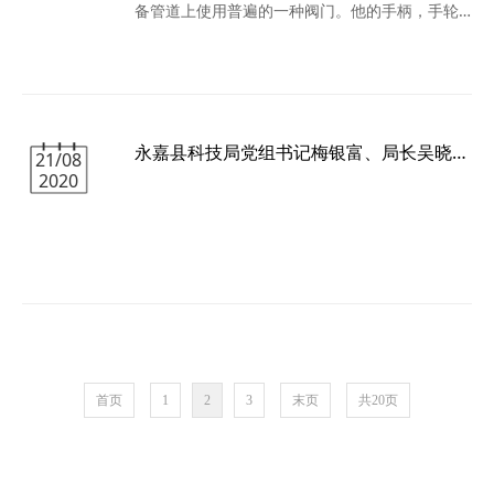
备管道上使用普遍的一种阀门。他的手柄，手轮
是阀体与阀座体组装。组装时，应注意截止阀结
旋转方向顺时针为关闭，逆时针为开启。但也有
构有别，留心装好定位器，活套法兰，卡套等
个别阀门开启与上述开启相反。因此，操作前应
件。
注意检查启闭标志后再操作。 阀门上的手轮，手
柄是按正常人力设计的，因此，在阀门使用上规
定，不允许操作者借助杠杆和长扳手开启或关闭
永嘉县科技局党组书记梅银富、局长吴晓仙一行来温州泵阀工程研究院调研指导
阀门。手轮，手柄的直径（长度）320mm的手
21/08
2020
轮，允许两个人共同操作，或者允许一人借助适
当的杠杆（一般不超过1.5m长）操作阀门。 闸阀
和截止阀之类的阀门，关闭或开启到头（即下死
点或下死点）要回转4/1-2/1圈，使螺纹更好密
和，有利操作，以免得过紧，损坏阀件。 有的操
作人员习惯使用杠杆和长扳手操作，认为关闭力
越大越好，其实不然，这样会造成阀门过早损
坏，甚至酿成事故
首页
1
2
3
末页
共20页