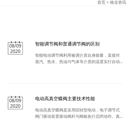
首页
>
格业资讯
智能调节阀和普通调节阀的区别
08/09
2020
智能电动调节阀利用被调介质自身能量，直接对
蒸汽、热水、热油与气体等介质的温度实行自动
调节和控制，亦可使用在防止对过热或热交换场
合，该阀结构简单，操作方便，选用调温范围
广、响应时间快、密封性能可靠，并可在运行中
随意进行调节，因而广泛应用于化工、石油、食
品、轻纺、宾馆与饭店等部门的热水供应。
电动高真空蝶阀主要技术性能
08/09
2020
电动高真空蝶阀是采用回转型电动，电子调节式
阀门驱动装置驱动阀杆与阀板执行启闭动作。真
空蝶阀可以通过外接电源的切换（用手动转位开
关或电脑控制）或外部输入信号，来实现真空阀