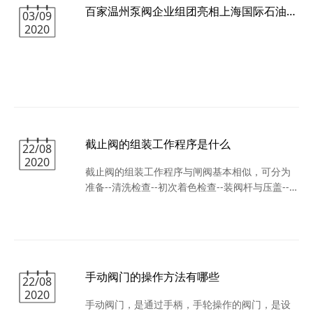
百家温州泵阀企业组团亮相上海国际石油化工展
03/09
2020
截止阀的组装工作程序是什么
22/08
2020
截止阀的组装工作程序与闸阀基本相似，可分为
准备--清洗检查--初次着色检查--装阀杆与压盖--装
手轮或手柄--装填料--装阀瓣--正式着色检查--组
装--试压--整理等项 截止阀在初次着色检查时，为
了方便，一般可用阀瓣与阀座单独着色检查；安
装阀杆一般从阀盖下面穿入，然后套入阀盖，角
式截止阀如没有阀盖，阀杆可以从填料函上面装
手动阀门的操作方法有哪些
入；角式截止阀装填料与其他形式截止阀不同，
22/08
2020
应在装填料压盖，装手柄之前；截止阀组装时，
手动阀门，是通过手柄，手轮操作的阀门，是设
直流式和直通式是阀体与阀盖组装，而有的角式