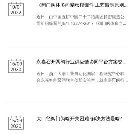
《阀门阀体多向精密模锻件 工艺编制原则》等标准正式获准发布
到冲击。当地不少阀门企业逐渐暴露出“短板”：没
10/01
2022
有核心技术、品牌和标准，被冲垮或者衰亡的企
近日，由中国五矿中国二十二冶集团精密锻造公
业不在少
司组织编写的JB/T 13274-2017《阀门阀体多向精
密模锻件 工艺编制原则》和JB/T 13275-
2017《阀门阀体多向精密模锻件 通用技术条件》
正式获准发布，实施日期为2018年4月1日近日，
由中国五矿中国二十二冶集团精密锻造公司组织
编写的JB/T 13274-2017《阀门阀体多向精密模锻
永嘉召开泵阀行业供应链协同平台方案交流会议
件 工艺编制原则》和JB/T 13275-20
16/09
2020
近日，浙江大学工业自动化国家工程研究中心联
合永嘉智能泵阀联合创新实验室，就永嘉泵阀行
业供应链协同平台解决方案规划进行初步探讨。
会议详细介绍了供应链协同平台的初步规划方
案，与会人员对方案进行了交流和探讨，并提出
了泵阀销售模式、供需智能匹配、供应链金融等
关键点的建议。按照整体推进计划，该平台预计
大口径阀门为啥开关困难?解决方法是啥?
于2021年第一季度上线，2021年第二季度完成第
15/09
2020
一批企业接入和订单处理，对永嘉泵阀行业高质
量发展具有极大推动作用。 据悉，此次交流后，