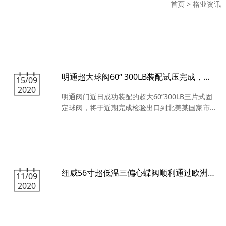
首页
>
格业资讯
明通超大球阀60“ 300LB装配试压完成，将于近期出口到北美某国家
15/09
2020
明通阀门近日成功装配的超大60”300LB三片式固
定球阀，将于近期完成检验出口到北美某国家市
政水务系统使用。 明通球阀工厂成立于2004年，
位于江苏盐城，是国内一家专业生产球阀产品的
老牌制造工厂，成本和工艺上具有明显的竞争优
势。 球阀主要产品涵盖API6D的侧装式锻钢固定
球阀和浮动球阀，顶装式固定球阀和浮动球阀，
纽威56寸超低温三偏心蝶阀顺利通过欧洲业主验收
超低温高性能球阀、金属硬密封球阀、全焊接球
11/09
2020
阀并配备气动、电动装置。主体材料为碳钢、合
金钢、奥氏体不锈钢、双相不锈钢、蒙乃尔、因
可镍合金等多种材料。主要规格从NPS1/2 到
NPS60,CALSS150到2500。 公司内部设有锻造车