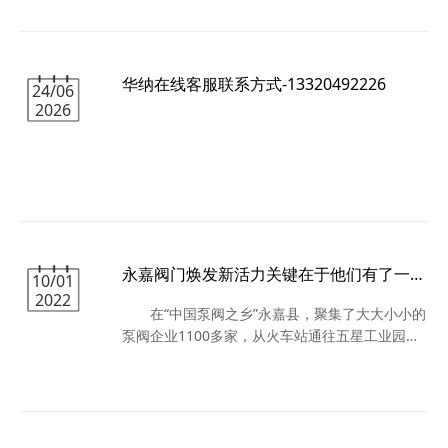
间、热处理、阀体加工、球体加工、座圈等其他
机械加工等等。几十台数码数控机床和数控加工
中心，可以大批量对阀体和球体表面完成精密加
工，减少复工和返修机率。仓储车间长期储备优
华纳在线客服联系方式-13320492226
24/06
质常用钢材，在批量足够的条件下，能够在很大
2026
程度上降低零件采购成本和生产成本。产品应用
于多种行业，主要以出口为主。目前，其产品已
销往全球30多个国家和地区，客户口碑反映良
好。
永嘉阀门焕发新活力关键在于他们有了一个发展神器
10/01
2022
在“中国泵阀之乡”永嘉县，聚集了大大小小的
泵阀企业1100多家，从火车站通往五星工业园的
公路两侧，满目皆是花花绿绿、大小不一的阀门
广告。 经过近50年的发展，永嘉已成为中国
目前规模最大、产量最高、品种规格最全、企业
最为集中的阀门产品制造基地。六年前的温州金
融风波，让占据全国半壁江山的永嘉泵阀产业受