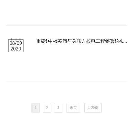
还将开展泵阀企业调研走访和贵州磷化集团汇报
交流等工作，尽快推进该平台的落地。
重磅! 中核苏阀与关联方核电工程签署约4.3亿元采购合同
08/09
2020
1
2
3
末页
共20页